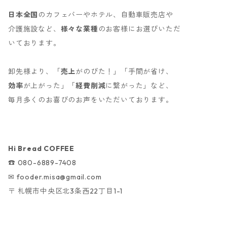
日本全国
のカフェバーやホテル、自動車販売店や
介護施設など、
様々な業種
のお客様にお選びいただ
いております。
卸先様より、「
売上
がのびた！」「手間が省け、
効率
が上がった」「
経費削減
に繋がった」など、
毎月多くのお喜びのお声をいただいております。
Hi Bread COFFEE
☎︎ 080-6889-7408
✉︎
fooder.misa@gmail.com
〒 札幌市中央区北3条西22丁目1-1