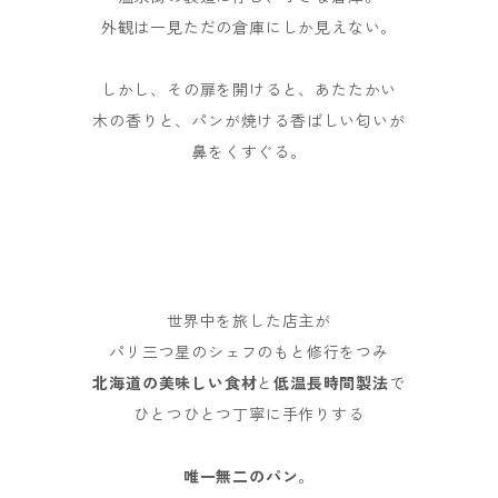
外観は一見ただの倉庫にしか見えない。
しかし、その扉を開けると、あたたかい
木の香りと、パンが焼ける香ばしい匂いが
鼻をくすぐる。
世界中を旅した店主が
パリ三つ星のシェフのもと修行をつみ
北海道の美味しい食材
と
低温長時間製法
で
ひとつひとつ丁寧に手作りする
唯一無二のパン
。